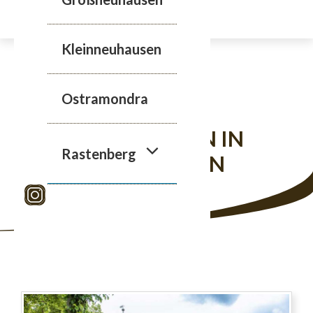
Zum
Inhalt
springen
Kleinneuhausen
Ostramondra
WILLKOMMEN IN
Rastenberg
ROLDISLEBEN