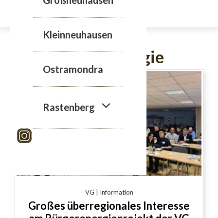
Zum
Inhalt
springen
Kleinneuhausen
erneuerbare Energie
Ostramondra
Rastenberg
VG | Information
Großes überregionales Interesse