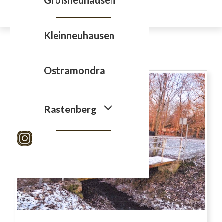
Zum
Inhalt
springen
Kleinneuhausen
Förderung
Ostramondra
Rastenberg