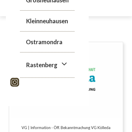
Zum
Inhalt
springen
Kleinneuhausen
Geflügelpest
Ostramondra
Rastenberg
VG | Information
·
Öff. Bekanntmachung VG Kölleda