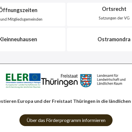
Ortsrecht
Öffnungszeiten
Satzungen der VG
und Mitgliedsgemeinden
Kleinneuhausen
Ostramondra
estieren Europa und der Freistaat Thüringen in die ländlichen
Über das Förderprogramm informieren