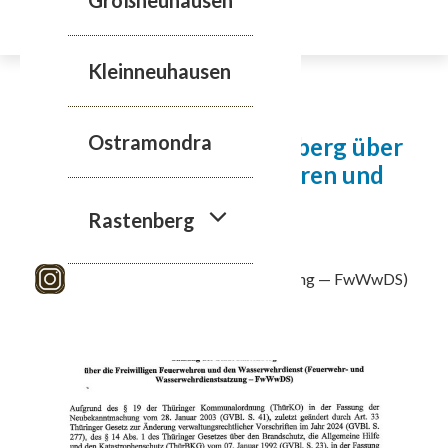
Zum
Inhalt
springen
Kleinneuhausen
16.01.2025
Ostramondra
Satzung der Stadt Rastenberg über
die Freiwilligen Feuerwehren und
den Wasserwehrdienst
Rastenberg
(Feuerwehr- und Wasserwehrdienstsatzung — FwWwDS)