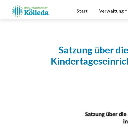
Zum
Inhalt
Start
Verwaltung
springen
Satzung über di
Kindertageseinri