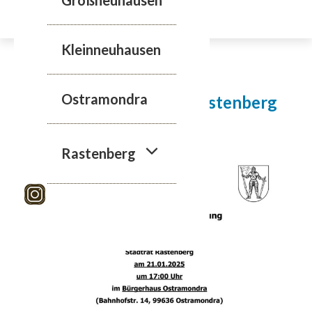
Zum
Inhalt
springen
Kleinneuhausen
21.01.2025
Ostramondra
7. Sitzung des Stadtrat Rastenberg
Rastenberg