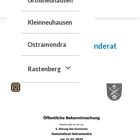
Zum
Inhalt
springen
Kleinneuhausen
21.01.2025
Ostramondra
5. Sitzung des Gemeinderat
Ostramondra
Rastenberg