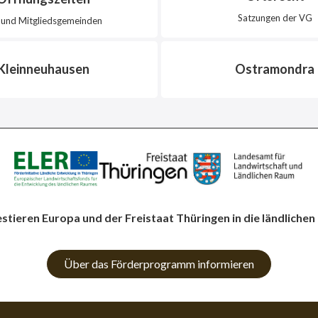
Satzungen der VG
und Mitgliedsgemeinden
Kleinneuhausen
Ostramondra
estieren Europa und der Freistaat Thüringen in die ländlichen
Über das Förderprogramm informieren