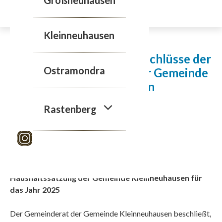
Zum
Inhalt
springen
Kleinneuhausen
Bekanntmachung der Beschlüsse der
Ostramondra
Gemeinderatssitzung der Gemeinde
Kleinneuhausen
Rastenberg
Sitzung vom 11.12.2024
Beschluss- Nr. KNH/9/2024:
Haushaltssatzung der Gemeinde Kleinneuhausen für
das Jahr 2025
Der Gemeinderat der Gemeinde Kleinneuhausen beschließt,