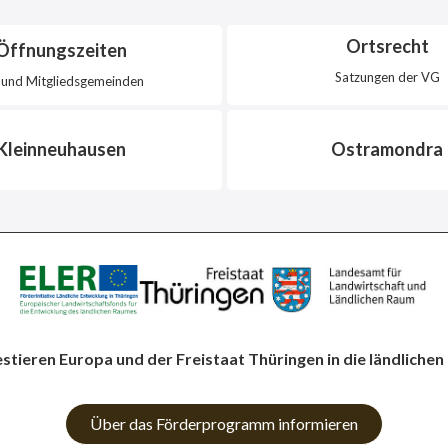
Ortsrecht
Öffnungszeiten
Satzungen der VG
und Mitgliedsgemeinden
Kleinneuhausen
Ostramondra
estieren Europa und der Freistaat Thüringen in die ländlichen
Über das Förderprogramm informieren