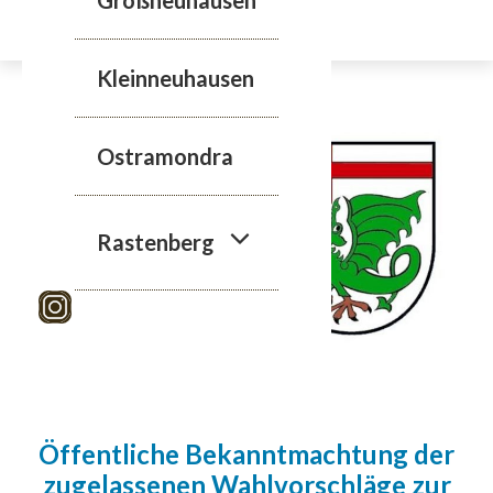
Zum
Inhalt
springen
Kleinneuhausen
Ostramondra
Rastenberg
Öffentliche Bekanntmachtung der
zugelassenen Wahlvorschläge zur