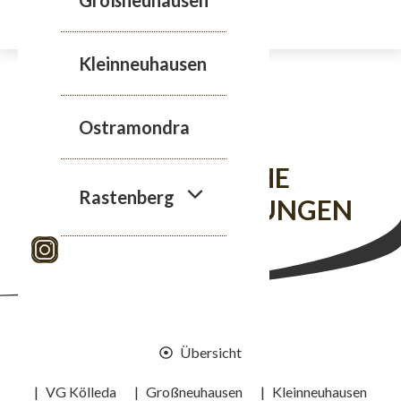
Zum
Inhalt
springen
Kleinneuhausen
Ostramondra
ÖFFENTLICHE
Rastenberg
BEKANNTMACHUNGEN
Übersicht
|
VG Kölleda
|
Großneuhausen
|
Kleinneuhausen